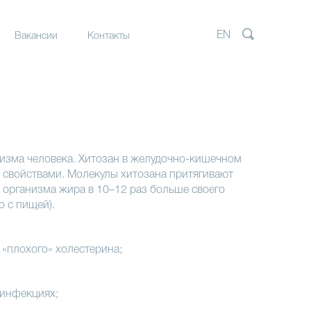
EN
Вакансии
Контакты
птурные
а
рные
а
надзор
изма человека. Хитозан в желудочно-кишечном
 свойствами. Молекулы хитозана притягивают
 организма жира в 10–12 раз больше своего
о с пищей).
 «плохого» холестерина;
 инфекциях;