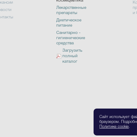
космецевтика
кансии
К
Лекарственные
п
вости
препараты
и
нтакты
Диетическое
питание
Санитарно -
гигиенические
средства
Загрузить
полный
каталог
Сайт использует фа
браузером. Подробн
Политике cookie
.