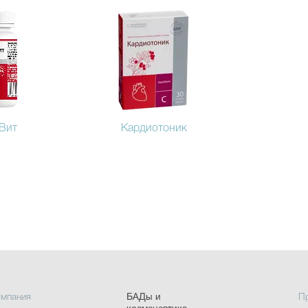
Вит
Кардиотоник
мпания
БАДы и
П