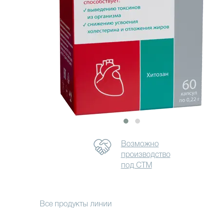
Возможно
производство
под СТМ
Все продукты линии