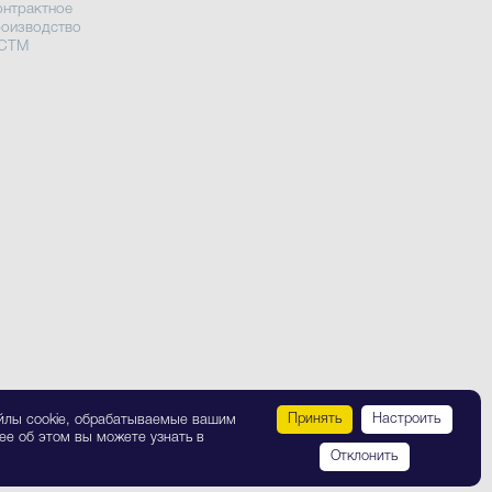
онтрактное
роизводство
 СТМ
Принять
Настроить
йлы cookie, обрабатываемые вашим
ее об этом вы можете узнать в
Отклонить