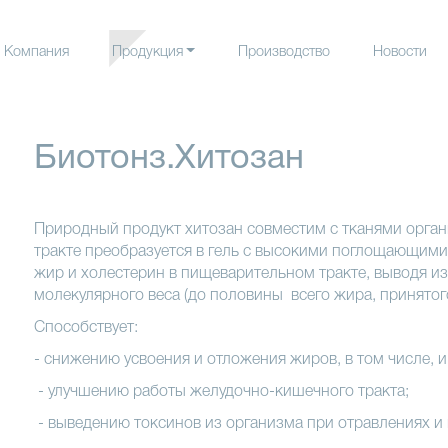
Компания
Продукция
Производство
Новости
Безреце
лекарств
Рецепту
Биотонз.Хитозан
лекарств
Фармако
Природный продукт хитозан совместим с тканями орган
тракте преобразуется в гель с высокими поглощающими
жир и холестерин в пищеварительном тракте, выводя из
молекулярного веса (до половины всего жира, принятог
Способствует:
- снижению усвоения и отложения жиров, в том числе, и
- улучшению работы желудочно-кишечного тракта;
- выведению токсинов из организма при отравлениях и