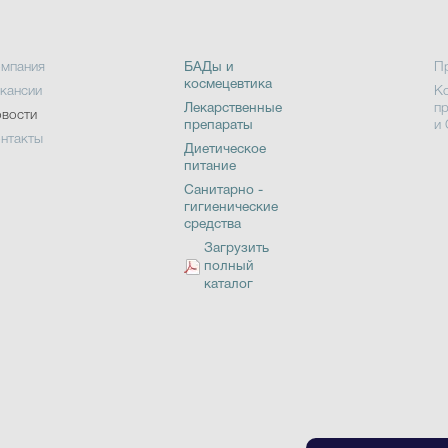
мпания
БАДы и
П
космецевтика
кансии
К
Лекарственные
п
вости
препараты
и
нтакты
Диетическое
питание
Санитарно -
гигиенические
средства
Загрузить
полный
каталог