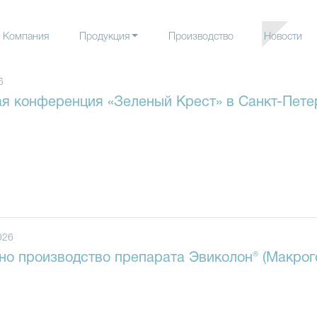
Компания
Продукция
Производство
Новости
Безреце
лекарств
6
ая конференция «Зеленый Крест» в Санкт-Пете
Рецепту
лекарств
Фармако
026
о производство препарата Эвиколон® (Макрог