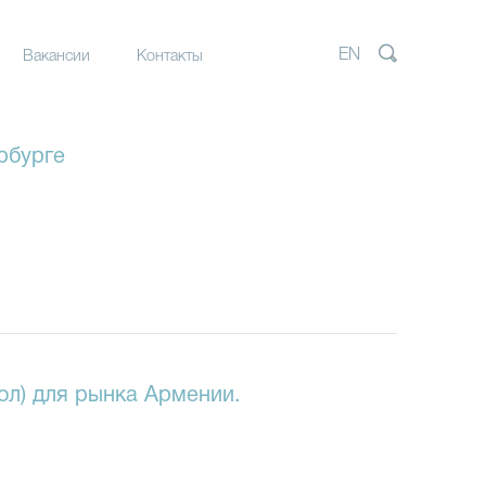
EN
Вакансии
Контакты
птурные
а
рбурге
рные
а
надзор
ол) для рынка Армении.