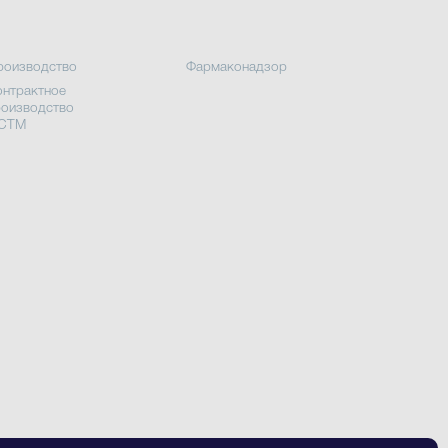
роизводство
Фармаконадзор
онтрактное
роизводство
 СТМ