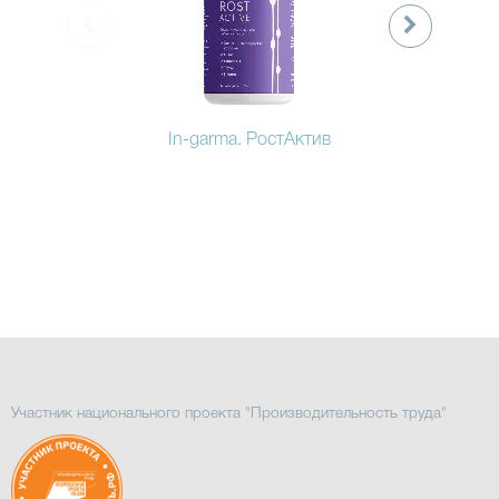
In-garma. РостАктив
Участник национального проекта "Производительность труда"