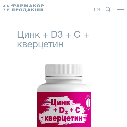
EN
Цинк + D3 + C +
кверцетин