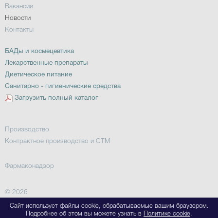
Вакансии
Новости
Контакты
БАДы и космецевтика
Лекарственные препараты
Диетическое питание
Санитарно - гигиенические средства
Загрузить полный каталог
Производство
Контрактное производство и СТМ
Фармаконадзор
© 2026
Сайт использует файлы cookie, обрабатываемые вашим браузером.
Подробнее об этом вы можете узнать в
Политике cookie
.