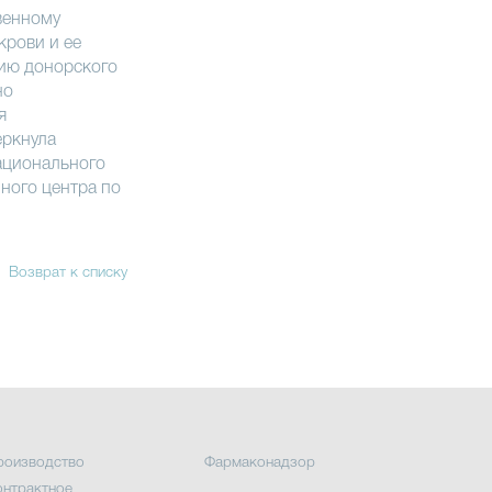
венному
крови и ее
тию донорского
но
я
еркнула
ационального
ного центра по
Возврат к списку
роизводство
Фармаконадзор
онтрактное