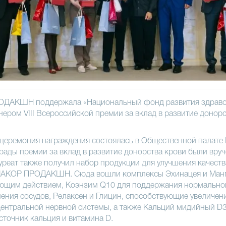
АКШН поддержала «Национальный фонд развития здраво
нером VIII Всероссийской премии за вклад в развитие донор
церемония награждения состоялась в Общественной палате
рады премии за вклад в развитие донорства крови были вру
уреат также получил набор продукции для улучшения качеств
АКОР ПРОДАКШН. Сюда вошли комплексы Эхинацея и Ман
ющим действием, Коэнзим Q10 для поддержания нормально
ления сосудов, Релаксен и Глицин, способствующие увеличе
ентральной нервной системы, а также Кальций мидийный D3
точник кальция и витамина D.