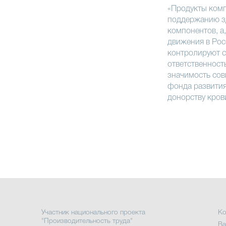
«Продукты ком
поддержанию зд
компонентов, а
движения в Рос
контролируют с
ответственност
значимость сов
фонда развития
донорству кров
Участник национального проекта
Ко
"Производительность труда"
Ва