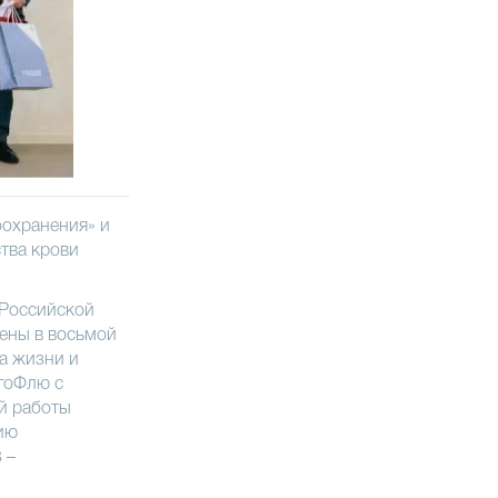
охранения» и
ства крови
 Российской
чены в восьмой
а жизни и
гоФлю с
й работы
нию
 –