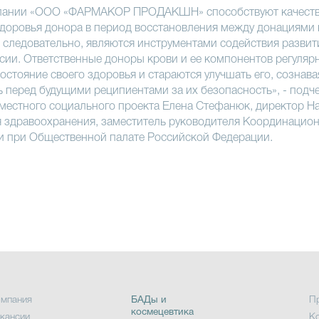
пании «ООО «ФАРМАКОР ПРОДАКШН» способствуют качест
оровья донора в период восстановления между донациями 
, следовательно, являются инструментами содействия разви
сии. Ответственные доноры крови и ее компонентов регуляр
остояние своего здоровья и стараются улучшать его, сознава
ь перед будущими реципиентами за их безопасность», - подч
местного социального проекта Елена Стефанюк, директор Н
 здравоохранения, заместитель руководителя Координацион
и при Общественной палате Российской Федерации.
мпания
БАДы и
П
космецевтика
кансии
К