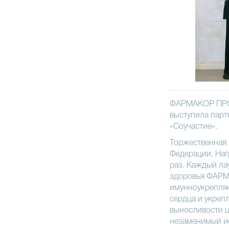
ФАРМАКОР ПРОД
выступила парт
«Соучастие».
Торжественная 
Федерации. Наг
раз. Каждый ла
здоровья ФАРМ
имунноукрепля
сердца и укреп
выносливости ц
незаменимый ис